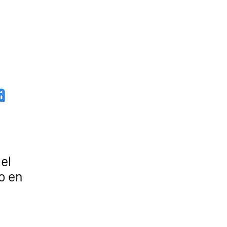
a
el
o en