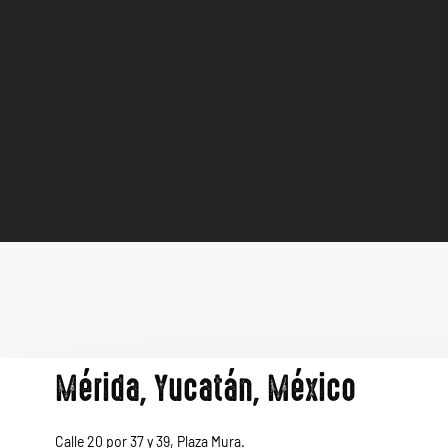
Mérida, Yucatán, México
Calle 20 por 37 y 39, Plaza Mura.